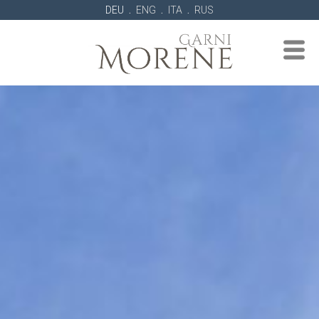
.
.
.
DEU
ENG
ITA
RUS