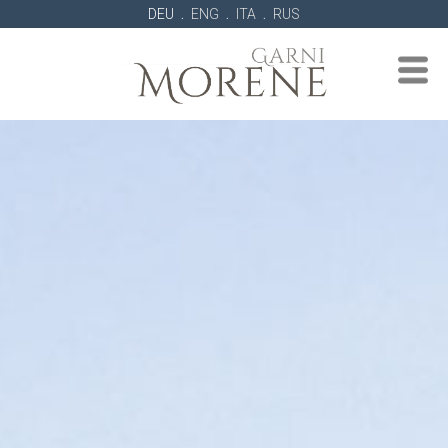
.
.
.
DEU
ENG
ITA
RUS