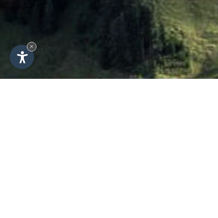
×
Perfekte Ausgangslage
für Ihren Urlaub im
Sommer - Sommersport in
Wolkenstein
Sommerurlauber kommen gerne
nach Wolkenstein um einen